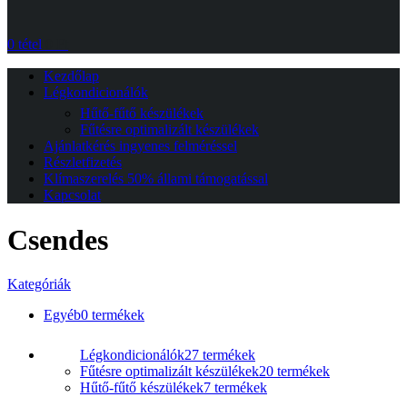
0
tétel
0
Ft
Kezdőlap
Légkondicionálók
Hűtő-fűtő készülékek
Fűtésre optimalizált készülékek
Ajánlatkérés ingyenes felméréssel
Részletfizetés
Klímaszerelés 50% állami támogatással
Kapcsolat
Csendes
Kategóriák
Egyéb
0 termékek
Légkondicionálók
27 termékek
Fűtésre optimalizált készülékek
20 termékek
Hűtő-fűtő készülékek
7 termékek