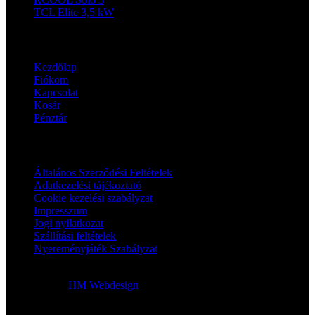
TCL Elite 3,5 kW
Navigáció
Kezdőlap
Fiókom
Kapcsolat
Kosár
Pénztár
Jogi oldalak
Általános Szerződési Feltételek
Adatkezelési tájékoztató
Cookie kezelési szabályzat
Impresszum
Jogi nyilatkozat
Szállítási feltételek
Nyereményjáték Szabályzat
2024 © Klimaworks | Minden jog fenntartva. | A honlapot készítette
és üzemelteti:
HM Webdesign