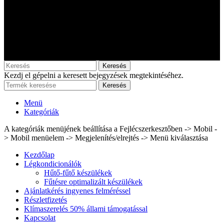
Keresés
Kezdj el gépelni a keresett bejegyzések megtekintéséhez.
Keresés
Menü
Kategóriák
A kategóriák menüjének beállítása a Fejlécszerkesztőben -> Mobil -
> Mobil menüelem -> Megjelenítés/elrejtés -> Menü kiválasztása
Kezdőlap
Légkondicionálók
Hűtő-fűtő készülékek
Fűtésre optimalizált készülékek
Ajánlatkérés ingyenes felméréssel
Részletfizetés
Klímaszerelés 50% állami támogatással
Kapcsolat