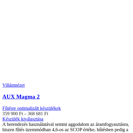
Villámnézet
AUX Magma 2
Fűtésre optimalizált készülékek
Ártartomány:
359 900
Ft
–
368 681
Ft
Ennek
359
Készülék kiválasztása
a
900 Ft
A berendezés használatával semmi aggodalom az áramfogyasztásra,
terméknek
-
hiszen fűtés üzemmódban 4,6-os az SCOP értéke, hűtésben pedig a