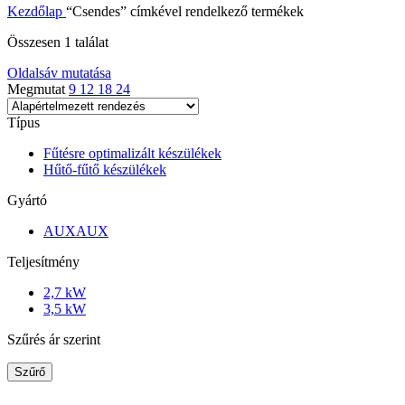
Kezdőlap
“Csendes” címkével rendelkező termékek
Összesen 1 találat
Oldalsáv mutatása
Megmutat
9
12
18
24
Típus
Fűtésre optimalizált készülékek
Hűtő-fűtő készülékek
Gyártó
AUX
AUX
Teljesítmény
2,7 kW
3,5 kW
Szűrés ár szerint
Szűrő