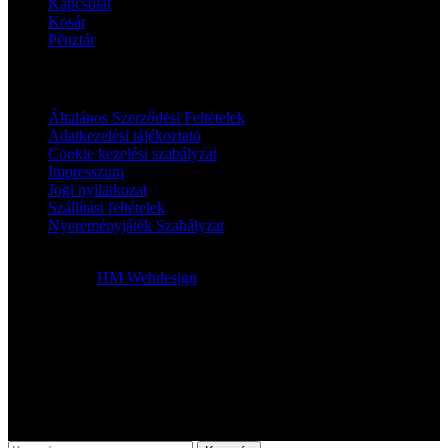
Kapcsolat
Kosár
Pénztár
Jogi oldalak
Általános Szerződési Feltételek
Adatkezelési tájékoztató
Cookie kezelési szabályzat
Impresszum
Jogi nyilatkozat
Szállítási feltételek
Nyereményjáték Szabályzat
2024 © Klimaworks | Minden jog fenntartva. | A honlapot készítette
és üzemelteti:
HM Webdesign