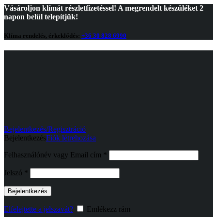
Vásároljon klímát részletfizetéssel! A megrendelt készüléket 2
napon belül telepítjük!
Klíma rendelés, érkeklődés:
+36 30 828 6990
Bejelentkezés/Regisztráció
Bejelentkezés
Fiók létrehozása
Kötelező
Felhasználónév vagy Email cím
*
Kötelező
Jelszó
*
Bejelentkezés
Elfelejtette a jelszavát?
Emlékezz rám