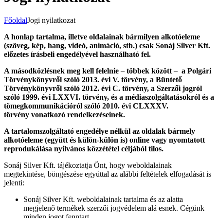
Főoldal
Jogi nyilatkozat
A honlap tartalma, illetve oldalainak bármilyen alkotóeleme
(szöveg, kép, hang, videó, animáció, stb.) csak Sonáj Silver Kft.
előzetes írásbeli engedélyével használható fel.
A másodközlésnek meg kell felelnie – többek között – a Polgári
Törvénykönyvről szóló 2013. évi V. törvény, a Büntető
Törvénykönyvről szóló 2012. évi C. törvény, a Szerzői jogról
szóló 1999. évi LXXVI. törvény, és a médiaszolgáltatásokról és a
tömegkommunikációról szóló 2010. évi CLXXXV.
törvény vonatkozó rendelkezéseinek.
A tartalomszolgáltató engedélye nélkül az oldalak bármely
alkotóeleme (együtt és külön-külön is) online vagy nyomtatott
reprodukálása nyilvános közzététel céljából tilos.
Sonáj Silver Kft. tájékoztatja Önt, hogy weboldalainak
megtekintése, böngészése egyúttal az alábbi feltételek elfogadását is
jelenti:
Sonáj Silver Kft. weboldalainak tartalma és az alatta
megjelenő termékek szerzői jogvédelem alá esnek. Cégünk
minden jogot fenntart.