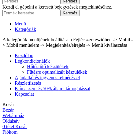
Keresés
Kezdj el gépelni a keresett bejegyzések megtekintéséhez.
Keresés
Menü
Kategóriák
A kategóriák menüjének beállítása a Fejlécszerkesztőben -> Mobil -
> Mobil menüelem -> Megjelenítés/elrejtés -> Menü kiválasztása
Kezdőlap
Légkondicionálók
Hűtő-fűtő készülékek
Fűtésre optimalizált készülékek
Ajánlatkérés ingyenes felméréssel
Részletfizetés
Klímaszerelés 50% állami támogatással
Kapcsolat
Kosár
Bezár
Webáruház
Oldalsáv
0
tétel
Kosár
Fiókom