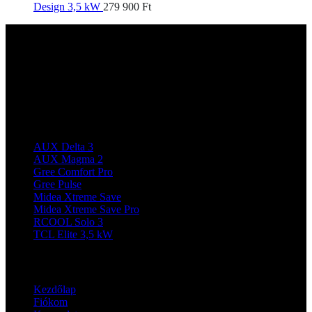
Design 3,5 kW
279 900
Ft
SONÁJ SILVER Kft.
2161 Csomád, Kossuth Lajos út 47.
iroda@sonajsilver.hu
Termékeink
AUX Delta 3
AUX Magma 2
Gree Comfort Pro
Gree Pulse
Midea Xtreme Save
Midea Xtreme Save Pro
RCOOL Solo 3
TCL Elite 3,5 kW
Navigáció
Kezdőlap
Fiókom