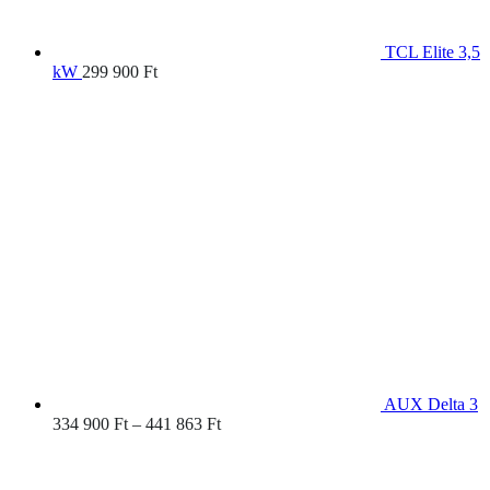
TCL Elite 3,5
kW
299 900
Ft
AUX Delta 3
Ártartomány:
334 900
Ft
–
441 863
Ft
334
900 Ft
-