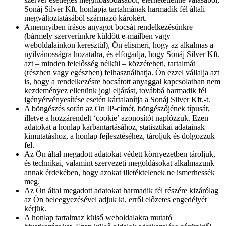
Sonáj Silver Kft. honlapja tartalmának harmadik fél általi
megváltoztatásából származó károkért.
Amennyiben írásos anyagot bocsát rendelkezésünkre
(bármely szerverünkre küldött e-mailben vagy
weboldalainkon keresztül), Ön elismeri, hogy az alkalmas a
nyilvánosságra hozatalra, és elfogadja, hogy Sonáj Silver Kft.
azt – minden felelősség nélkül – közzéteheti, tartalmát
(részben vagy egészben) felhasználhatja. Ön ezzel vállalja azt
is, hogy a rendelkezésre bocsátott anyaggal kapcsolatban nem
kezdeményez ellenünk jogi eljárást, továbbá harmadik fél
igényérvényesítése esetén kártalanítja a Sonáj Silver Kft.-t.
A böngészés során az Ön IP-címét, böngészőjének típusát,
illetve a hozzárendelt ‘cookie’ azonosítót naplózzuk. Ezen
adatokat a honlap karbantartásához, statisztikai adatainak
kimutatáshoz, a honlap fejlesztéséhez, tároljuk és dolgozzuk
fel.
Az Ön által megadott adatokat védett környezetben tároljuk,
és technikai, valamint szervezeti megoldásokat alkalmazunk
annak érdekében, hogy azokat illetéktelenek ne ismerhessék
meg.
Az Ön által megadott adatokat harmadik fél részére kizárólag
az Ön beleegyezésével adjuk ki, erről előzetes engedélyét
kérjük.
A honlap tartalmaz külső weboldalakra mutató