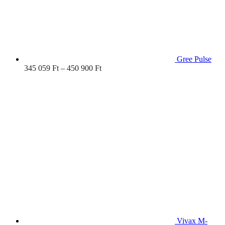
Gree Pulse
Ártartomány:
345 059
Ft
–
450 900
Ft
345
059 Ft
-
450
900 Ft
Vivax M-