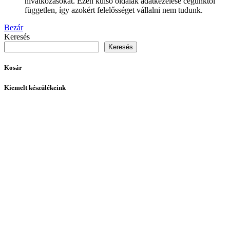
hivatkozásokat. Ezen külső oldalak adatkezelése cégünktől
független, így azokért felelősséget vállalni nem tudunk.
Bezár
Keresés
Keresés
Kosár
Kiemelt készülékeink