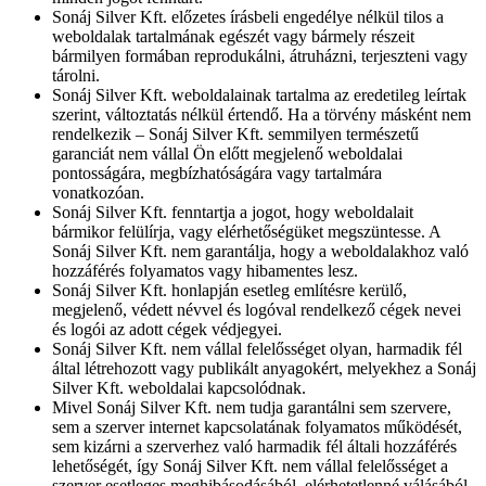
Sonáj Silver Kft. előzetes írásbeli engedélye nélkül tilos a
weboldalak tartalmának egészét vagy bármely részeit
bármilyen formában reprodukálni, átruházni, terjeszteni vagy
tárolni.
Sonáj Silver Kft. weboldalainak tartalma az eredetileg leírtak
szerint, változtatás nélkül értendő. Ha a törvény másként nem
rendelkezik – Sonáj Silver Kft. semmilyen természetű
garanciát nem vállal Ön előtt megjelenő weboldalai
pontosságára, megbízhatóságára vagy tartalmára
vonatkozóan.
Sonáj Silver Kft. fenntartja a jogot, hogy weboldalait
bármikor felülírja, vagy elérhetőségüket megszüntesse. A
Sonáj Silver Kft. nem garantálja, hogy a weboldalakhoz való
hozzáférés folyamatos vagy hibamentes lesz.
Sonáj Silver Kft. honlapján esetleg említésre kerülő,
megjelenő, védett névvel és logóval rendelkező cégek nevei
és logói az adott cégek védjegyei.
Sonáj Silver Kft. nem vállal felelősséget olyan, harmadik fél
által létrehozott vagy publikált anyagokért, melyekhez a Sonáj
Silver Kft. weboldalai kapcsolódnak.
Mivel Sonáj Silver Kft. nem tudja garantálni sem szervere,
sem a szerver internet kapcsolatának folyamatos működését,
sem kizárni a szerverhez való harmadik fél általi hozzáférés
lehetőségét, így Sonáj Silver Kft. nem vállal felelősséget a
szerver esetleges meghibásodásából, elérhetetlenné válásából,