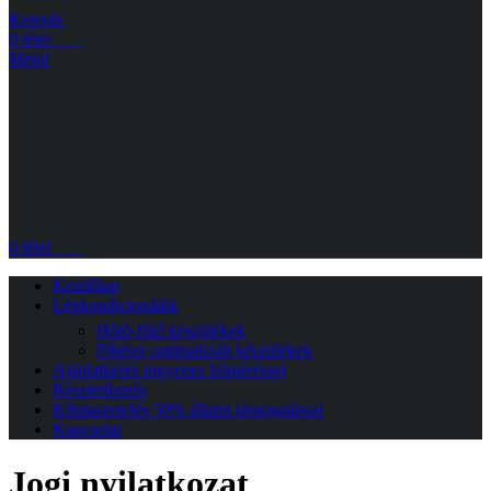
Keresés
0
tétel
0
Ft
Menü
0
tétel
0
Ft
Kezdőlap
Légkondicionálók
Hűtő-fűtő készülékek
Fűtésre optimalizált készülékek
Ajánlatkérés ingyenes felméréssel
Részletfizetés
Klímaszerelés 50% állami támogatással
Kapcsolat
Jogi nyilatkozat