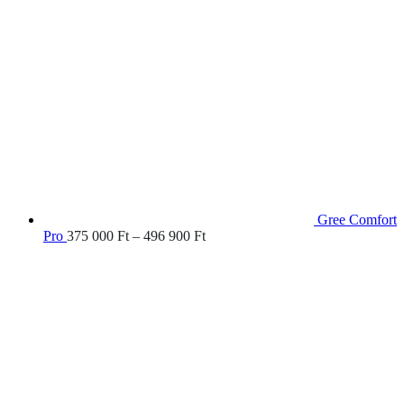
441
863 Ft
Gree Comfort
Ártartomány:
Pro
375 000
Ft
–
496 900
Ft
375
000 Ft
-
496
900 Ft