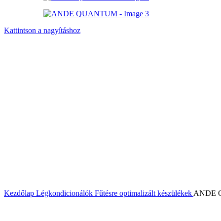
Kattintson a nagyításhoz
Kezdőlap
Légkondicionálók
Fűtésre optimalizált készülékek
ANDE 