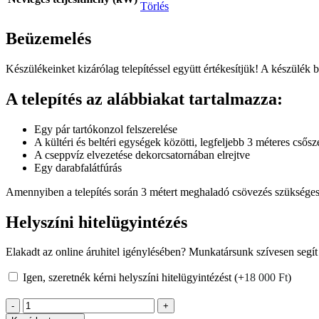
Törlés
Beüzemelés
Készülékeinket kizárólag telepítéssel együtt értékesítjük! A készülék 
A telepítés az alábbiakat tartalmazza:
Egy pár tartókonzol felszerelése
A kültéri és beltéri egységek közötti, legfeljebb 3 méteres csősz
A cseppvíz elvezetése dekorcsatornában elrejtve
Egy darabfalátfúrás
Amennyiben a telepítés során 3 métert meghaladó csövezés szükséges, 
Helyszíni hitelügyintézés
Elakadt az online áruhitel igénylésében? Munkatársunk szívesen segít
Igen, szeretnék kérni helyszíni hitelügyintézést
(+
18 000
Ft
)
ANDE
QUANTUM