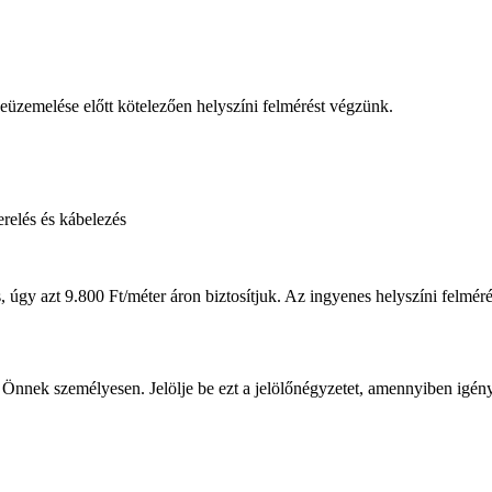
beüzemelése előtt kötelezően helyszíni felmérést végzünk.
erelés és kábelezés
úgy azt 9.800 Ft/méter áron biztosítjuk. Az ingyenes helyszíni felmérés
 Önnek személyesen. Jelölje be ezt a jelölőnégyzetet, amennyiben igény