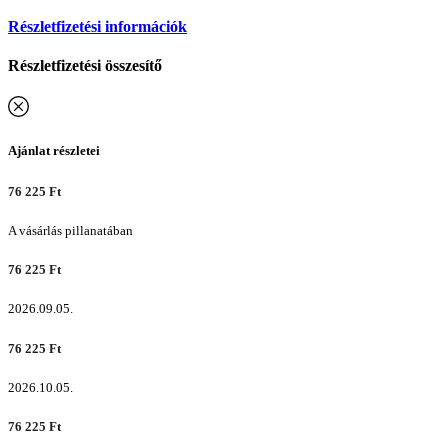
Részletfizetési információk
Részletfizetési összesítő
Ajánlat részletei
76 225
Ft
A vásárlás pillanatában
76 225
Ft
2026.09.05.
76 225
Ft
2026.10.05.
76 225
Ft