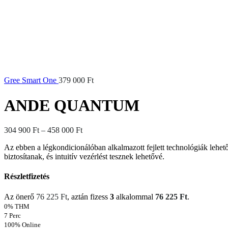
Gree Smart One
379 000
Ft
ANDE QUANTUM
Ártartomány:
304 900
Ft
–
458 000
Ft
304
Az ebben a légkondicionálóban alkalmazott fejlett technológiák lehe
900 Ft
biztosítanak, és intuitív vezérlést tesznek lehetővé.
-
458
000 Ft
Részletfizetés
Az önerő
76 225
Ft
, aztán fizess
3
alkalommal
76 225
Ft
.
0% THM
7 Perc
100% Online