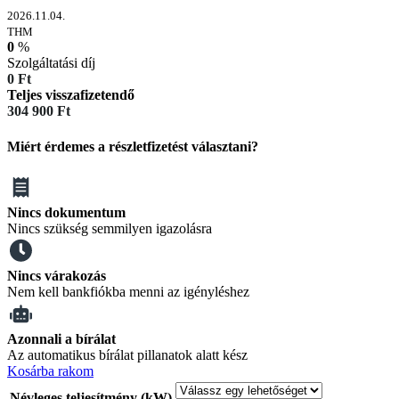
2026.11.04.
THM
0
%
Szolgáltatási díj
0
Ft
Teljes visszafizetendő
304 900
Ft
Miért érdemes a részletfizetést választani?
Nincs dokumentum
Nincs szükség semmilyen igazolásra
Nincs várakozás
Nem kell bankfiókba menni az igényléshez
Azonnali a bírálat
Az automatikus bírálat pillanatok alatt kész
Kosárba rakom
Névleges teljesítmény (kW)