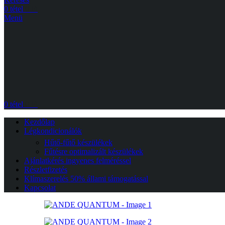
0
tétel
0
Ft
Menü
0
tétel
0
Ft
Kezdőlap
Légkondicionálók
Hűtő-fűtő készülékek
Fűtésre optimalizált készülékek
Ajánlatkérés ingyenes felméréssel
Részletfizetés
Klímaszerelés 50% állami támogatással
Kapcsolat