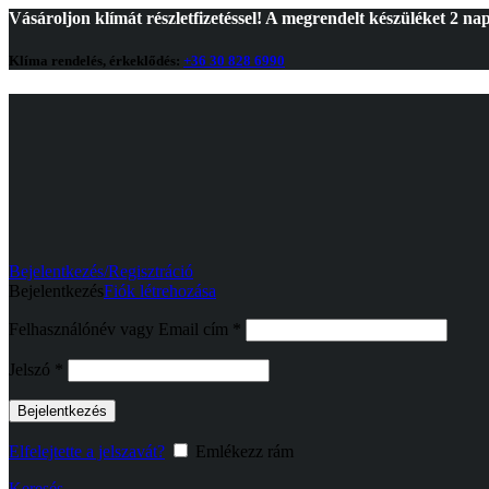
Vásároljon klímát részletfizetéssel! A megrendelt készüléket 2 nap
Klíma rendelés, érkeklődés:
+36 30 828 6990
Bejelentkezés/Regisztráció
Bejelentkezés
Fiók létrehozása
Kötelező
Felhasználónév vagy Email cím
*
Kötelező
Jelszó
*
Bejelentkezés
Elfelejtette a jelszavát?
Emlékezz rám
Keresés